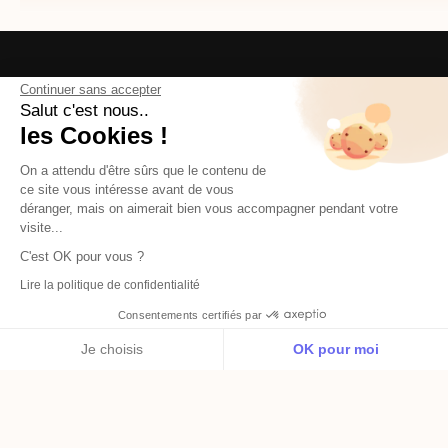
Continuer sans accepter
Salut c'est nous..
les Cookies !
Empieza a usar Popwork
On a attendu d'être sûrs que le contenu de
ce site vous intéresse avant de vous
con tu equipo hoy
déranger, mais on aimerait bien vous accompagner pendant votre
visite...
mismo
C'est OK pour vous ?
Lire la politique de confidentialité
Prueba gratuita de 21 días, sin necesidad de tarjeta de crédito
Consentements certifiés par
Je choisis
OK pour moi
o
Solicita una demostración ahora
Axeptio consent
Plateforme de Gestion du Consentement : Personnalisez vos O
Notre plateforme vous permet d'adapter et de gérer vos paramètr
o
Solicita una demostración ahora